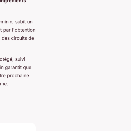
ingrédients
minin, subit un
t par l'obtention
 des circuits de
rotégé, suivi
in garantit que
tre prochaine
mme.