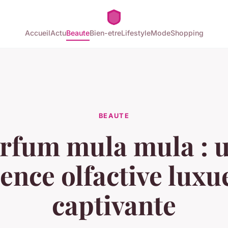
Accueil
Actu
Beaute
Bien-etre
Lifestyle
Mode
Shopping
BEAUTE
rfum mula mula : 
ence olfactive luxu
captivante