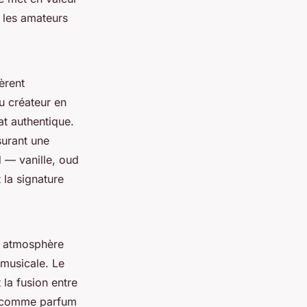
r les amateurs
èrent
u créateur en
at authentique.
surant une
 — vanille, oud
 la signature
e atmosphère
 musicale. Le
 la fusion entre
ue comme parfum