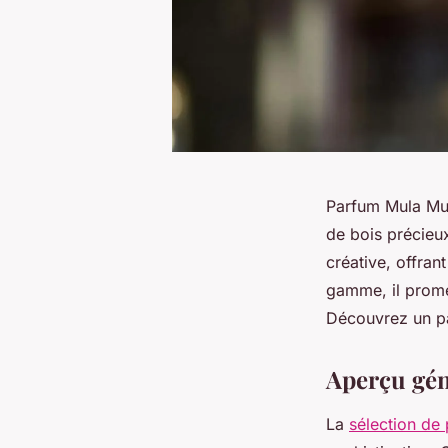
Parfum Mula Mul
de bois précieux
créative, offran
gamme, il prome
Découvrez un pa
Aperçu gén
La
sélection de