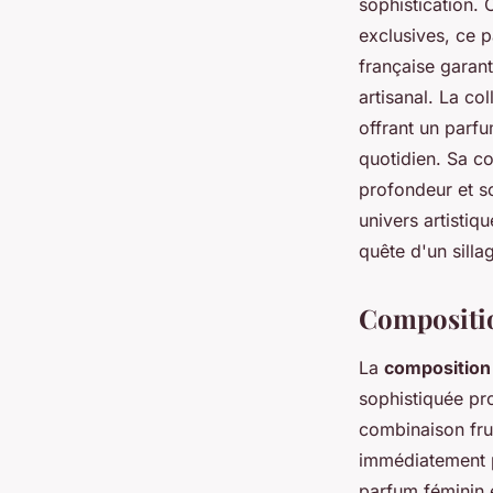
sophistication.
exclusives, ce 
française garant
artisanal. La co
offrant un parf
quotidien. Sa co
profondeur et s
univers artistiq
quête d'un silla
Compositio
La
composition 
sophistiquée pro
combinaison fru
immédiatement 
parfum féminin 