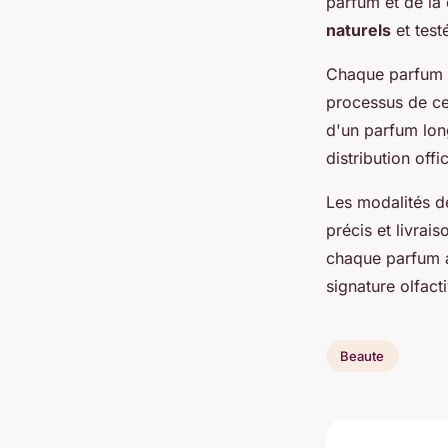
parfum et de la 
naturels
et test
Chaque parfum de
processus de cer
d'un parfum lon
distribution offi
Les modalités de 
précis et livrai
chaque parfum a
signature olfac
Beaute