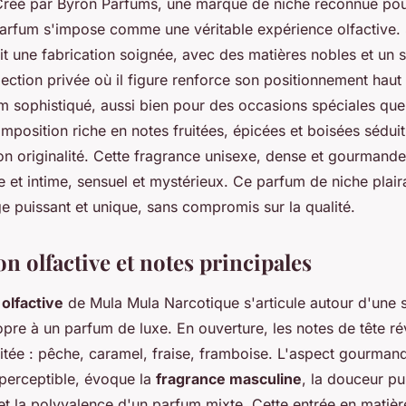
 Créé par Byron Parfums, une marque de niche reconnue pou
parfum s'impose comme une véritable expérience olfactive. 
it une fabrication soignée, avec des matières nobles et un s
llection privée où il figure renforce son positionnement ha
um sophistiqué, aussi bien pour des occasions spéciales qu
mposition riche en notes fruitées, épicées et boisées séduit
on originalité. Cette fragrance unisexe, dense et gourmand
ue et intime, sensuel et mystérieux. Ce parfum de niche plai
ge puissant et unique, sans compromis sur la qualité.
n olfactive et notes principales
olfactive
de Mula Mula Narcotique s'articule autour d'une s
pre à un parfum de luxe. En ouverture, les notes de tête ré
itée : pêche, caramel, fraise, framboise. L'aspect gourman
perceptible, évoque la
fragrance masculine
, la douceur pu
et la polyvalence d'un parfum mixte. Cette entrée en matièr