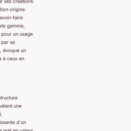
r ses créations
Son origine
avoir-faire
ut de gamme,
e pour un usage
 par sa
e, évoque un
ra à ceux en
tructure
vèlent une
d,
issante d'un
e met en valeur