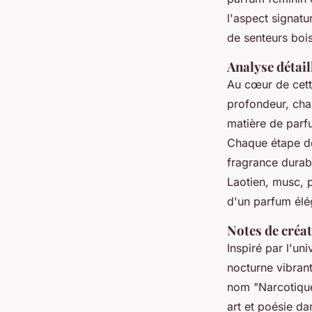
l'aspect signatu
de senteurs bois
Analyse détail
Au cœur de cette
profondeur, chal
matière de parfu
Chaque étape de
fragrance durab
Laotien, musc, p
d'un parfum élé
Notes de créat
Inspiré par l'u
nocturne vibran
nom "Narcotique"
art et poésie d