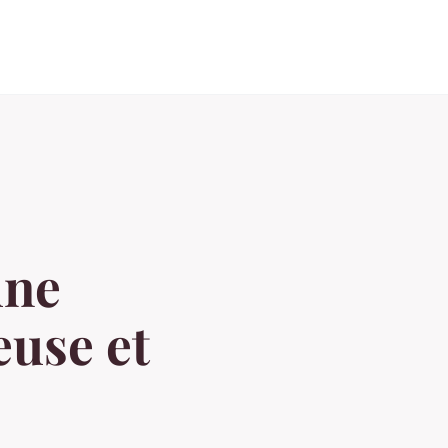
une
euse et