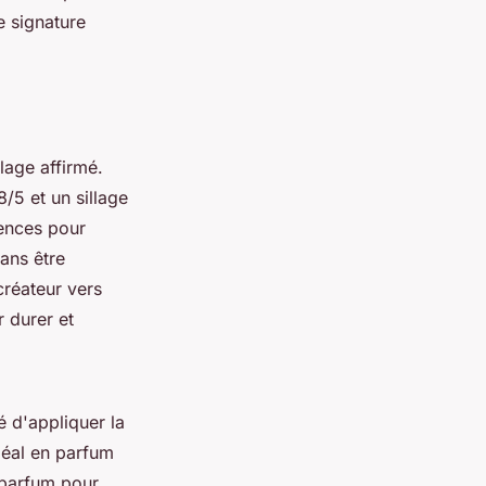
e signature
llage affirmé.
8/5 et un sillage
rences pour
ans être
créateur vers
r durer et
é d'appliquer la
Idéal en parfum
 parfum pour