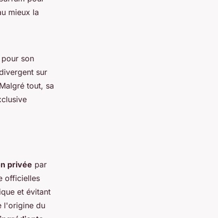
au mieux la
é pour son
divergent sur
Malgré tout, sa
xclusive
on privée
par
 officielles
ique et évitant
 l'origine du