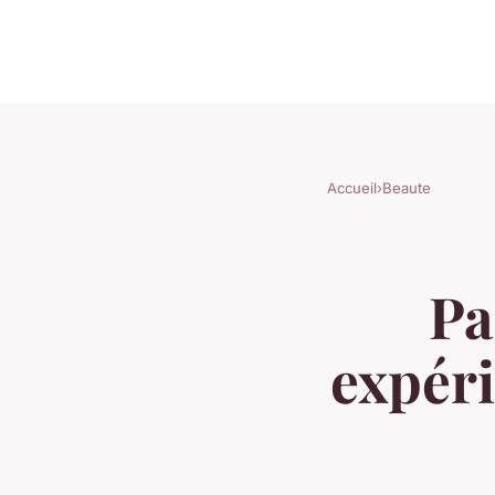
Accueil
›
Beaute
Pa
expéri