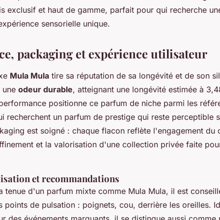
fois exclusif et haut de gamme, parfait pour qui recherche un
expérience sensorielle unique.
e, packaging et expérience utilisateur
uxe
Mula Mula
tire sa réputation de sa longévité et de son si
e une
odeur durable
, atteignant une longévité estimée à 3,4
 performance positionne ce parfum de niche parmi les réfé
ui recherchent un parfum de prestige qui reste perceptible s
ckaging est soigné : chaque flacon reflète l'engagement du 
ffinement et la valorisation d'une collection privée faite pou
ilisation et recommandations
a tenue d'un parfum mixte comme Mula Mula, il est conseill
s points de pulsation : poignets, cou, derrière les oreilles. 
ur des événements marquants, il se distingue aussi comme